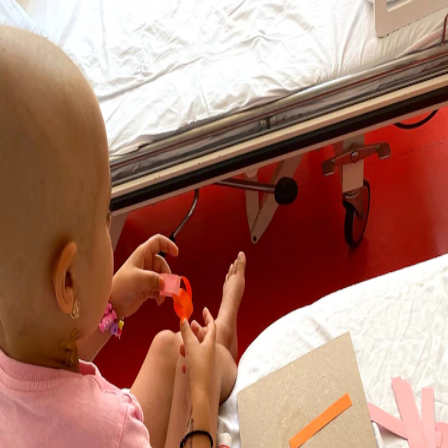
Formularul 230
Redirecționează 3,5%
Introdu CNP-ul pentru a începe
Datele tale sunt în siguranță
CNP-ul este utilizat exclusiv pentru completarea
formularului
Pasul următor